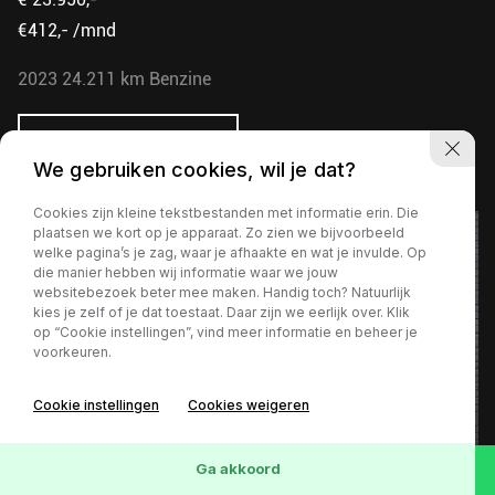
€412,- /mnd
2023
24.211 km
Benzine
Bekijk deze motor
We gebruiken cookies, wil je dat?
Cookies zijn kleine tekstbestanden met informatie erin. Die
plaatsen we kort op je apparaat. Zo zien we bijvoorbeeld
welke pagina’s je zag, waar je afhaakte en wat je invulde. Op
die manier hebben wij informatie waar we jouw
websitebezoek beter mee maken. Handig toch? Natuurlijk
kies je zelf of je dat toestaat. Daar zijn we eerlijk over. Klik
op “Cookie instellingen”, vind meer informatie en beheer je
voorkeuren.
Cookie instellingen
Cookies weigeren
Ga akkoord