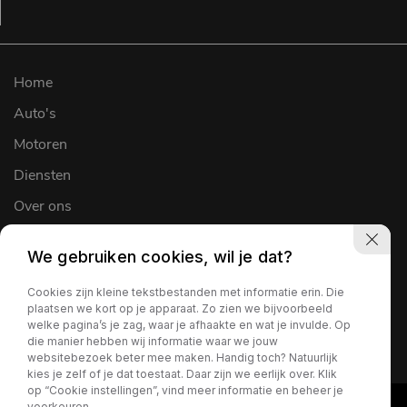
Home
Auto's
Motoren
Diensten
Over ons
Werkplaats
We gebruiken cookies, wil je dat?
Verkocht
Cookies zijn kleine tekstbestanden met informatie erin. Die
Contact
plaatsen we kort op je apparaat. Zo zien we bijvoorbeeld
welke pagina’s je zag, waar je afhaakte en wat je invulde. Op
die manier hebben wij informatie waar we jouw
websitebezoek beter mee maken. Handig toch? Natuurlijk
kies je zelf of je dat toestaat. Daar zijn we eerlijk over. Klik
op “Cookie instellingen”, vind meer informatie en beheer je
voorkeuren.