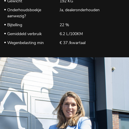
Gewicht
192 KG
Onderhoudsboekje
Ja, dealeronderhouden
aanwezig?
Bijtelling
22 %
Gemiddeld verbruik
6.2 L/100KM
Wegenbelasting min
€ 37 /kwartaal