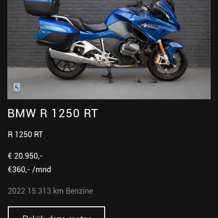
BMW R 1250 RT
B
R 1250 RT
R
€ 20.950,-
€
€360,- /mnd
€
2022
15.313 km
Benzine
2