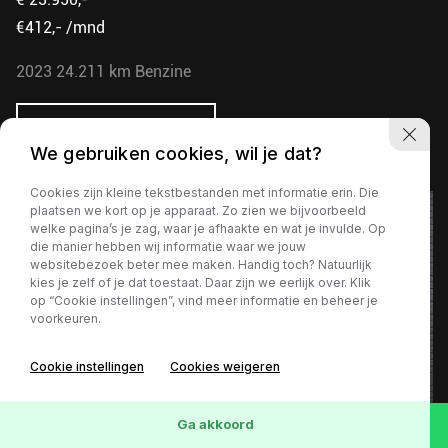
€412,- /mnd
2023
24.211 km
Benzine
Bekijk deze motor
We gebruiken cookies, wil je dat?
Cookies zijn kleine tekstbestanden met informatie erin. Die
plaatsen we kort op je apparaat. Zo zien we bijvoorbeeld
welke pagina’s je zag, waar je afhaakte en wat je invulde. Op
die manier hebben wij informatie waar we jouw
websitebezoek beter mee maken. Handig toch? Natuurlijk
kies je zelf of je dat toestaat. Daar zijn we eerlijk over. Klik
op “Cookie instellingen”, vind meer informatie en beheer je
voorkeuren.
Cookie instellingen
Cookies weigeren
Ga akkoord