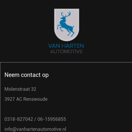
Neem contact op
Molenstraat 32
3927 AC Renswoude
0318-827042
/
06-15956855
info@vanhartenautomotive.nl