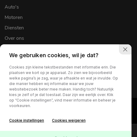
Auto's
Motoren
Diensten
Over ons
Werkplaats
We gebruiken cookies, wil je dat?
Verkocht
Cookies zijn kleine tekstbestanden met informatie erin. Die
Contact
plaatsen we kort op je apparaat. Zo zien we bijvoorbeeld
welke pagina’s je zag, waar je afhaakte en wat je invulde. Op
die manier hebben wij informatie waar we jouw
websitebezoek beter mee maken. Handig toch? Natuurlijk
kies je zelf of je dat toestaat. Daar zijn we eerlijk over. Klik
op “Cookie instellingen”, vind meer informatie en beheer je
voorkeuren.
Cookie instellingen
Cookies weigeren
Online lease offerte?
Contact