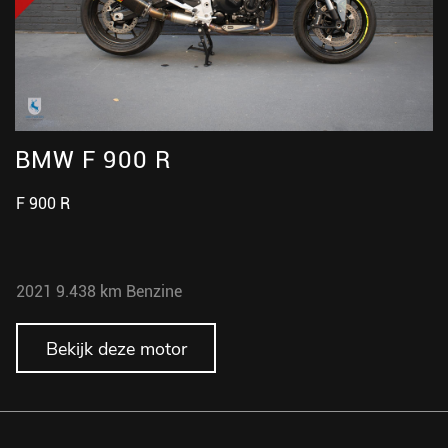
BMW F 900 R
B
F 900 R
M
2021
9.438 km
Benzine
2
Bekijk deze motor