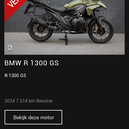
BMW R 1300 GS
B
R 1300 GS
R
2024
7.514 km
Benzine
2
Bekijk deze motor