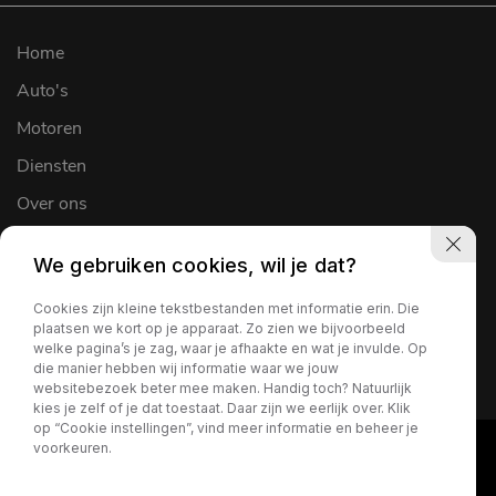
Home
Auto's
Motoren
Diensten
Over ons
Werkplaats
We gebruiken cookies, wil je dat?
Verkocht
Cookies zijn kleine tekstbestanden met informatie erin. Die
Contact
plaatsen we kort op je apparaat. Zo zien we bijvoorbeeld
welke pagina’s je zag, waar je afhaakte en wat je invulde. Op
die manier hebben wij informatie waar we jouw
websitebezoek beter mee maken. Handig toch? Natuurlijk
kies je zelf of je dat toestaat. Daar zijn we eerlijk over. Klik
op “Cookie instellingen”, vind meer informatie en beheer je
voorkeuren.