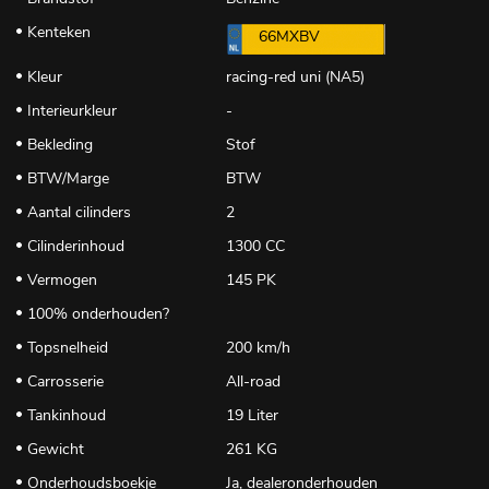
Kenteken
66MXBV
Kleur
racing-red uni (NA5)
Interieurkleur
-
Bekleding
Stof
BTW/Marge
BTW
Aantal cilinders
2
Cilinderinhoud
1300 CC
Vermogen
145 PK
100% onderhouden?
Topsnelheid
200 km/h
Carrosserie
All-road
Tankinhoud
19 Liter
Gewicht
261 KG
Onderhoudsboekje
Ja, dealeronderhouden