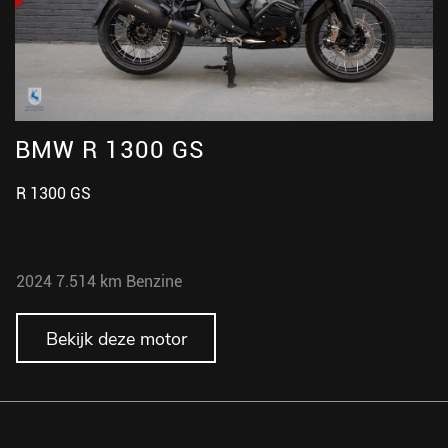
BMW R 1300 GS
B
R 1300 GS
R
2024
7.514 km
Benzine
2
Bekijk deze motor