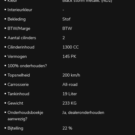
Kleur
Black storm metallic (ND2)
Interieurkleur
-
Bekleding
Stof
BTW/Marge
BTW
Aantal cilinders
2
Cilinderinhoud
1300 CC
Vermogen
145 PK
100% onderhouden?
Topsnelheid
200 km/h
Carrosserie
All-road
Tankinhoud
19 Liter
Gewicht
233 KG
Onderhoudsboekje
Ja, dealeronderhouden
aanwezig?
Bijtelling
22 %