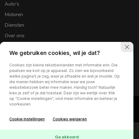
Auto's
Motoren
Diensten
Over ons
Werkplaats
We gebruiken cookies, wil je dat?
Verkocht
Cookies zijn kleine tekstbestanden met informatie erin. Die
Contact
plaatsen we kort op je apparaat. Zo zien we bijvoorbeeld
welke pagina’s je zag, waar je afhaakte en wat je invulde. Op
die manier hebben wij informatie waar we jouw
websitebezoek beter mee maken. Handig toch? Natuurlijk
kies je zelf of je dat toestaat. Daar zijn we eerlijk over. Klik
op “Cookie instellingen”, vind meer informatie en beheer je
voorkeuren.
Cookie instellingen
Cookies weigeren
Online lease offerte?
Contact
Ga akkoord