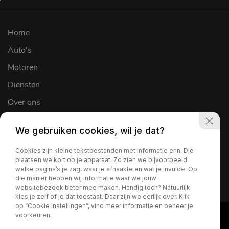
Home
Auto's
Motoren
Diensten
Over ons
Werkplaats
We gebruiken cookies, wil je dat?
Verkocht
Cookies zijn kleine tekstbestanden met informatie erin. Die
Contact
plaatsen we kort op je apparaat. Zo zien we bijvoorbeeld
welke pagina’s je zag, waar je afhaakte en wat je invulde. Op
die manier hebben wij informatie waar we jouw
websitebezoek beter mee maken. Handig toch? Natuurlijk
kies je zelf of je dat toestaat. Daar zijn we eerlijk over. Klik
op “Cookie instellingen”, vind meer informatie en beheer je
voorkeuren.